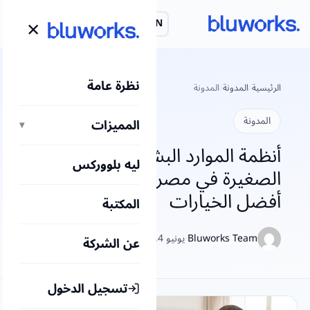
لتجاوز
×
EN
احجز عرض توضيحي
لى
لمحتوى
نظرة عامة
الرئيسية
/
المدونة
/
المدونة
المدونة
المميزات
▾
أنظمة الموارد البشرية للشركات
ليه بلووركس
الصغيرة في مصر: مقارنة بين
أفضل الخيارات
المكتبة
Bluworks Team
·
يونيو 4, 2026
عن الشركة
تسجيل الدخول