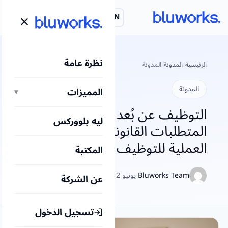
لتجاوز
×
EN
احجز عرض توضيحي
لى
لمحتوى
نظرة عامة
الرئيسية
/
المدونة
/
المدونة
المدونة
المميزات
▾
التوظيف عن بُعد في مصر:
ليه بلووركس
المتطلبات القانونية والخطوات
العملية للتوظيف وإدارة الموظفين
المكتبة
Bluworks Team
·
يونيو 12, 2026
عن الشركة
تسجيل الدخول