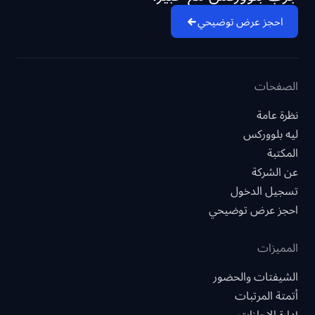
احجز عرض توضيحي
الصفحات
نظرة عامة
ليه بلووركس
المكتبة
عن الشركة
تسجيل الدخول
احجز عرض توضيحي
المميزات
الشيفتات والحضور
أتمتة المرتبات