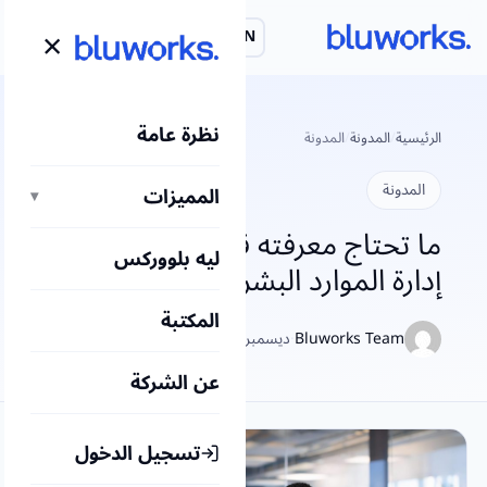
لتجاوز
×
EN
احجز عرض توضيحي
لى
لمحتوى
نظرة عامة
الرئيسية
/
المدونة
/
المدونة
المدونة
المميزات
▾
ما تحتاج معرفته قبل اختيار نظام
ليه بلووركس
إدارة الموارد البشرية
المكتبة
Bluworks Team
·
ديسمبر 21, 2025
عن الشركة
تسجيل الدخول